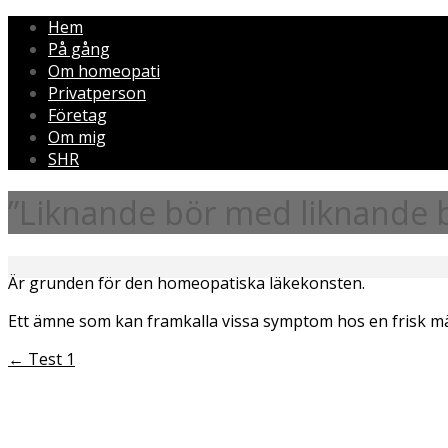
Hem
På gång
Om homeopati
Privatperson
Företag
Om mig
SHR
”Liknande bör med liknande 
Är grunden för den homeopatiska läkekonsten.
Ett ämne som kan framkalla vissa symptom hos en frisk 
←
Test 1