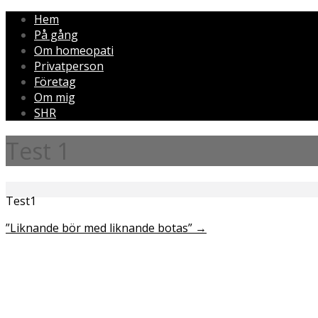
Hem
På gång
Om homeopati
Privatperson
Företag
Om mig
SHR
Test 1
Test1
”Liknande bör med liknande botas”
→