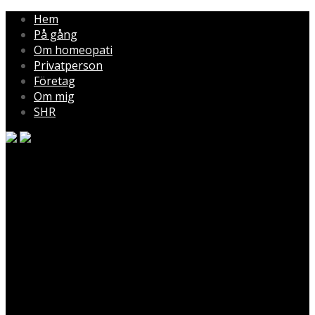
Hem
På gång
Om homeopati
Privatperson
Företag
Om mig
SHR
Homeopaten.nu
Homeopati är den positiva vägen till läkande